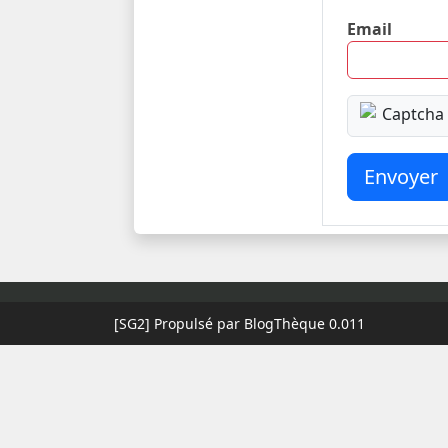
Email
Envoyer
[SG2]
Propulsé par BlogThèque
0.011